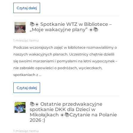
Czytaj dalej
📚☀️ Spotkanie WTZ w Bibliotece –
„Moje wakacyjne plany” ☀️📚
1 miesiąc temu
Podczas wczorajszych zajęć w bibliotece rozmawialiśmy o
naszych wakacyjnych planach. Uczestnicy chętnie dzielili
się swoimi marzeniami i pomysłami na letni wypoczynek –
nie zabrakło opowieści o podróżach, wycieczkach,
spotkaniach z …
Czytaj dalej
📚☀️ Ostatnie przedwakacyjne
spotkanie DKK dla Dzieci w
Mikołajkach ☀️📚Czytanie na Polanie
2026 :)
1 miesiąc temu