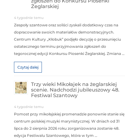
zgłoszeń do Konkursu Piosenki
Żeglarskiej
4 tygodnie temu
Zespoły szantowe oraz soliści zyskali dodatkowy czas na
dopracowanie swoich materiałów demonstracyjnych.
Centrum Kultury „Kłobuk” podjęło decyzję o przesunięciu
ostatecznego terminu przyjmowania zgłoszeń do
tegorocznej edycji Konkursu Piosenki Żeglarskiej. Zmiana …
Czytaj dalej
Trzy wieki Mikołajek na żeglarskiej
scenie. Nadchodzi jubileuszowy 48.
Festiwal Szantowy
4 tygodnie temu
Pomost przy mikołajskiej promenadzie ponownie stanie się
centrum polskiej muzyki marynistycznej. W dniach od 31
lipca do 2 sierpnia 2026 roku zorganizowana zostanie 48.
edycja Festiwalu Szantowego, która w tym …