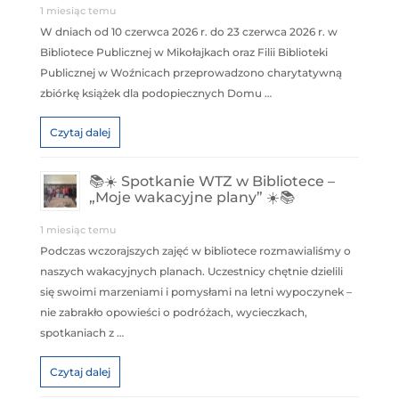
1 miesiąc temu
W dniach od 10 czerwca 2026 r. do 23 czerwca 2026 r. w
Bibliotece Publicznej w Mikołajkach oraz Filii Biblioteki
Publicznej w Woźnicach przeprowadzono charytatywną
zbiórkę książek dla podopiecznych Domu …
Czytaj dalej
📚☀️ Spotkanie WTZ w Bibliotece –
„Moje wakacyjne plany” ☀️📚
1 miesiąc temu
Podczas wczorajszych zajęć w bibliotece rozmawialiśmy o
naszych wakacyjnych planach. Uczestnicy chętnie dzielili
się swoimi marzeniami i pomysłami na letni wypoczynek –
nie zabrakło opowieści o podróżach, wycieczkach,
spotkaniach z …
Czytaj dalej