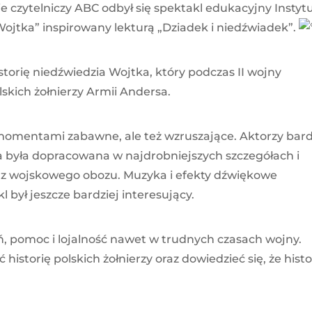
e czytelniczy ABC odbył się spektakl edukacyjny Instyt
Wojtka” inspirowany lekturą „Dziadek i niedźwiadek”.
torię niedźwiedzia Wojtka, który podczas II wojny
lskich żołnierzy Armii Andersa.
momentami zabawne, ale też wzruszające. Aktorzy bar
ia była dopracowana w najdrobniejszych szczegółach i
az wojskowego obozu. Muzyka i efekty dźwiękowe
l był jeszcze bardziej interesujący.
ń, pomoc i lojalność nawet w trudnych czasach wojny.
historię polskich żołnierzy oraz dowiedzieć się, że histo