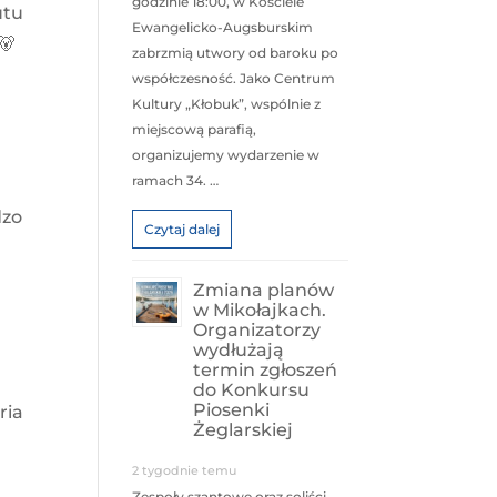
godzinie 18:00, w Kościele
utu
Ewangelicko-Augsburskim
zabrzmią utwory od baroku po
współczesność. Jako Centrum
Kultury „Kłobuk”, wspólnie z
miejscową parafią,
organizujemy wydarzenie w
ramach 34. …
dzo
Czytaj dalej
Zmiana planów
w Mikołajkach.
Organizatorzy
wydłużają
termin zgłoszeń
do Konkursu
Piosenki
ria
Żeglarskiej
2 tygodnie temu
Zespoły szantowe oraz soliści