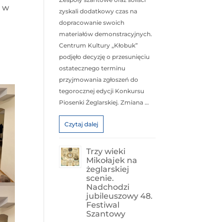
h
w
zyskali dodatkowy czas na
dopracowanie swoich
materiałów demonstracyjnych.
Centrum Kultury „Kłobuk”
podjęło decyzję o przesunięciu
ostatecznego terminu
przyjmowania zgłoszeń do
tegorocznej edycji Konkursu
Piosenki Żeglarskiej. Zmiana …
Czytaj dalej
Trzy wieki
Mikołajek na
żeglarskiej
scenie.
Nadchodzi
jubileuszowy 48.
Festiwal
Szantowy