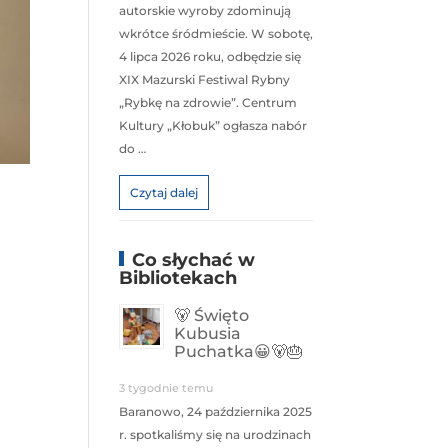
autorskie wyroby zdominują
wkrótce śródmieście. W sobotę,
4 lipca 2026 roku, odbędzie się
XIX Mazurski Festiwal Rybny
„Rybkę na zdrowie”. Centrum
Kultury „Kłobuk” ogłasza nabór
do …
Czytaj dalej
Co słychać w
Bibliotekach
🐻 Święto
Kubusia
Puchatka😀🐻🎂
3 tygodnie temu
Baranowo, 24 października 2025
r. spotkaliśmy się na urodzinach