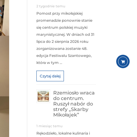
2 tygodnie temu
Pomost przy mikołajskiej
promenadzie ponownie stanie
się centrum polskiej muzyki
marynistycznej. W dniach od 31
lipca do 2 sierpnia 2026 roku
zorganizowana zostanie 48.
edycja Festiwalu Szantowego,
która w tym …
Czytaj dalej
Rzemiosło wraca
do centrum.
Ruszył nabór do
strefy „Skarby
Mikołajek”
1 miesiąc temu
Rękodzieło, lokalne kulinaria i