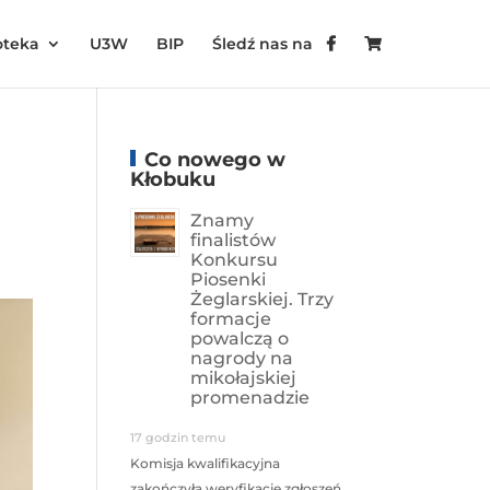
oteka
U3W
BIP
Śledź nas na
Co nowego w
Kłobuku
Znamy
finalistów
Konkursu
Piosenki
Żeglarskiej. Trzy
formacje
powalczą o
nagrody na
mikołajskiej
promenadzie
17 godzin temu
Komisja kwalifikacyjna
zakończyła weryfikację zgłoszeń