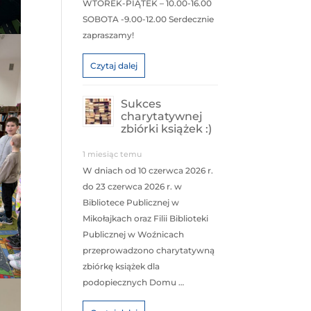
WTOREK-PIĄTEK – 10.00-16.00
SOBOTA -9.00-12.00 Serdecznie
zapraszamy!
Czytaj dalej
Sukces
charytatywnej
zbiórki książek :)
1 miesiąc temu
W dniach od 10 czerwca 2026 r.
do 23 czerwca 2026 r. w
Bibliotece Publicznej w
Mikołajkach oraz Filii Biblioteki
Publicznej w Woźnicach
przeprowadzono charytatywną
zbiórkę książek dla
podopiecznych Domu …