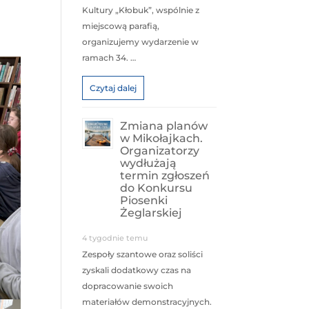
Kultury „Kłobuk”, wspólnie z
miejscową parafią,
organizujemy wydarzenie w
ramach 34. …
Czytaj dalej
Zmiana planów
w Mikołajkach.
Organizatorzy
wydłużają
termin zgłoszeń
do Konkursu
Piosenki
Żeglarskiej
4 tygodnie temu
Zespoły szantowe oraz soliści
zyskali dodatkowy czas na
dopracowanie swoich
materiałów demonstracyjnych.