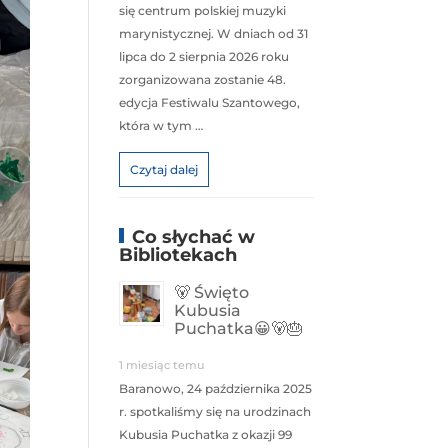
się centrum polskiej muzyki
marynistycznej. W dniach od 31
lipca do 2 sierpnia 2026 roku
zorganizowana zostanie 48.
edycja Festiwalu Szantowego,
która w tym …
Czytaj dalej
Co słychać w
Bibliotekach
🐻 Święto
Kubusia
Puchatka😀🐻🎂
1 miesiąc temu
Baranowo, 24 października 2025
r. spotkaliśmy się na urodzinach
Kubusia Puchatka z okazji 99