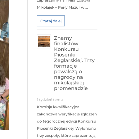
zapraszamy na I Mistrzostwa
Mikołajek – Perły Mazur w …
Czytaj dalej
Znamy
finalistów
Konkursu
Piosenki
Żeglarskiej. Trzy
formacje
powalczą o
nagrody na
mikołajskiej
promenadzie
1 tydzień temu
Komisja kwalifikacyjna
zakończyła weryfikację zgłoszeń
do tegorocznej edycji Konkursu
Piosenki Żeglarskiej. Wyłoniono
trzy zespoły, które zaprezentują