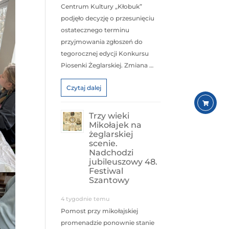
Centrum Kultury „Kłobuk”
podjęło decyzję o przesunięciu
ostatecznego terminu
przyjmowania zgłoszeń do
tegorocznej edycji Konkursu
Piosenki Żeglarskiej. Zmiana …
Czytaj dalej
Trzy wieki
Mikołajek na
żeglarskiej
scenie.
Nadchodzi
jubileuszowy 48.
Festiwal
Szantowy
4 tygodnie temu
Pomost przy mikołajskiej
promenadzie ponownie stanie