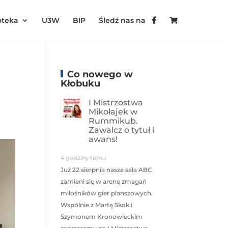
oteka
U3W
BIP
Śledź nas na
Co nowego w
Kłobuku
I Mistrzostwa
Mikołajek w
Rummikub.
Zawalcz o tytuł i
awans!
4 godziny temu
Już 22 sierpnia nasza sala ABC
zamieni się w arenę zmagań
miłośników gier planszowych.
Wspólnie z Martą Skok i
Szymonem Kronowieckim