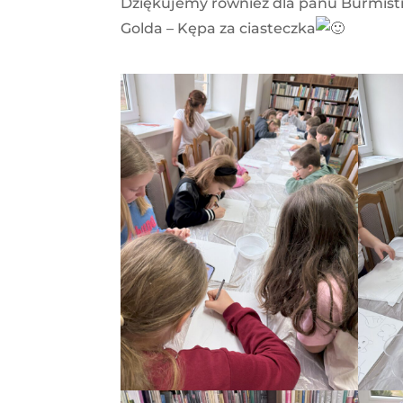
Dziękujemy również dla panu Burmist
Golda – Kępa za ciasteczka