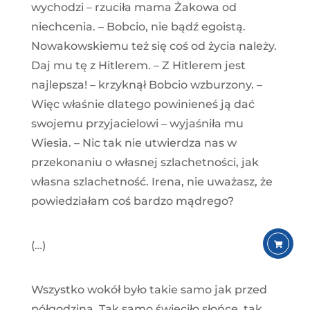
wychodzi – rzuciła mama Żakowa od
niechcenia. – Bobcio, nie bądź egoistą.
Nowakowskiemu też się coś od życia należy.
Daj mu tę z Hitlerem. – Z Hitlerem jest
najlepsza! – krzyknął Bobcio wzburzony. –
Więc właśnie dlatego powinieneś ją dać
swojemu przyjacielowi – wyjaśniła mu
Wiesia. – Nic tak nie utwierdza nas w
przekonaniu o własnej szlachetności, jak
własna szlachetność. Irena, nie uważasz, że
powiedziałam coś bardzo mądrego?
(…)
Wszystko wokół było takie samo jak przed
półgodziną. Tak samo świeciło słońce, tak