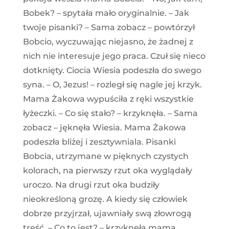
Bobek? – spytała mało oryginalnie. – Jak
twoje pisanki? – Sama zobacz – powtórzył
Bobcio, wyczuwając niejasno, że żadnej z
nich nie interesuje jego praca. Czuł się nieco
dotknięty. Ciocia Wiesia podeszła do swego
syna. – O, Jezus! – rozległ się nagle jej krzyk.
Mama Żakowa wypuściła z ręki wszystkie
łyżeczki. – Co się stało? – krzyknęła. – Sama
zobacz – jęknęła Wiesia. Mama Żakowa
podeszła bliżej i zesztywniala. Pisanki
Bobcia, utrzymane w pięknych czystych
kolorach, na pierwszy rzut oka wyglądały
uroczo. Na drugi rzut oka budziły
nieokreśloną grozę. A kiedy się człowiek
dobrze przyjrzał, ujawniały swą złowrogą
treść. – Co to jest? – krzyknęła mama