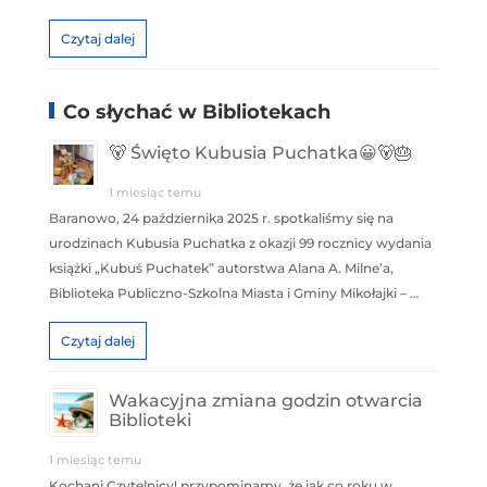
Czytaj dalej
Co słychać w Bibliotekach
🐻 Święto Kubusia Puchatka😀🐻🎂
1 miesiąc temu
Baranowo, 24 października 2025 r. spotkaliśmy się na
urodzinach Kubusia Puchatka z okazji 99 rocznicy wydania
książki „Kubuś Puchatek” autorstwa Alana A. Milne’a,
Biblioteka Publiczno-Szkolna Miasta i Gminy Mikołajki – …
Czytaj dalej
Wakacyjna zmiana godzin otwarcia
Biblioteki
1 miesiąc temu
Kochani Czytelnicy! przypominamy, że jak co roku w