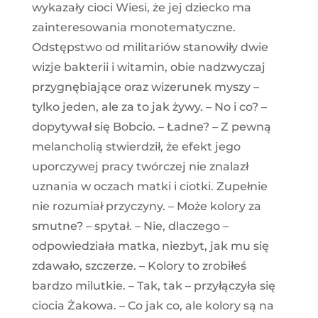
wykazały cioci Wiesi, że jej dziecko ma
zainteresowania monotematyczne.
Odstępstwo od militariów stanowiły dwie
wizje bakterii i witamin, obie nadzwyczaj
przygnębiające oraz wizerunek myszy –
tylko jeden, ale za to jak żywy. – No i co? –
dopytywał się Bobcio. – Ładne? – Z pewną
melancholią stwierdził, że efekt jego
uporczywej pracy twórczej nie znalazł
uznania w oczach matki i ciotki. Zupełnie
nie rozumiał przyczyny. – Może kolory za
smutne? – spytał. – Nie, dlaczego –
odpowiedziała matka, niezbyt, jak mu się
zdawało, szczerze. – Kolory to zrobiłeś
bardzo milutkie. – Tak, tak – przyłączyła się
ciocia Żakowa. – Co jak co, ale kolory są na