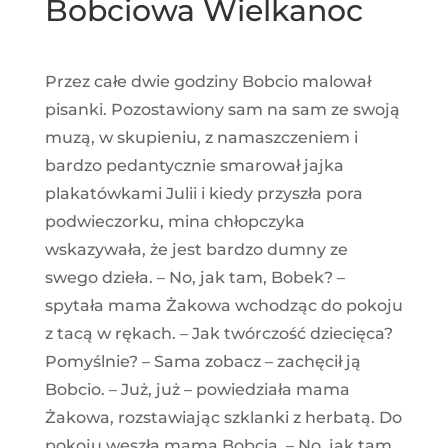
Bobciowa Wielkanoc
Przez całe dwie godziny Bobcio malował
pisanki. Pozostawiony sam na sam ze swoją
muzą, w skupieniu, z namaszczeniem i
bardzo pedantycznie smarował jajka
plakatówkami Julii i kiedy przyszła pora
podwieczorku, mina chłopczyka
wskazywała, że jest bardzo dumny ze
swego dzieła. – No, jak tam, Bobek? –
spytała mama Żakowa wchodząc do pokoju
z tacą w rękach. – Jak twórczość dziecięca?
Pomyślnie? – Sama zobacz – zachęcił ją
Bobcio. – Już, już – powiedziała mama
Żakowa, rozstawiając szklanki z herbatą. Do
pokoju weszła mama Bobcia. – No, jak tam,