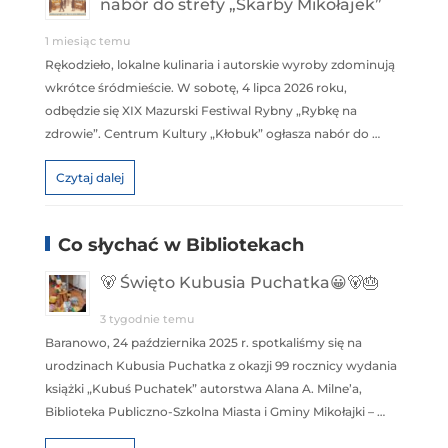
nabór do strefy „Skarby Mikołajek”
1 miesiąc temu
Rękodzieło, lokalne kulinaria i autorskie wyroby zdominują
wkrótce śródmieście. W sobotę, 4 lipca 2026 roku,
odbędzie się XIX Mazurski Festiwal Rybny „Rybkę na
zdrowie”. Centrum Kultury „Kłobuk” ogłasza nabór do …
Czytaj dalej
Co słychać w Bibliotekach
🐻 Święto Kubusia Puchatka😀🐻🎂
3 tygodnie temu
Baranowo, 24 października 2025 r. spotkaliśmy się na
urodzinach Kubusia Puchatka z okazji 99 rocznicy wydania
książki „Kubuś Puchatek” autorstwa Alana A. Milne’a,
Biblioteka Publiczno-Szkolna Miasta i Gminy Mikołajki – …