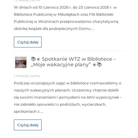
1 miesiąc temu
W dniach od 10 czerwca 2026 r. do 23 czerwca 2026 r. w
Bibliotece Publicznej w Mikołajkach oraz Filii Biblioteki
Publicznej w Woźnicach przeprowadzono charytatywną
zbiórkę książek dla podopiecznych Domu …
Czytaj dalej
📚☀️ Spotkanie WTZ w Bibliotece –
„Moje wakacyjne plany” ☀️📚
1 miesiąc temu
Podczas wczorajszych zajęć w bibliotece rozmawialiśmy o
naszych wakacyjnych planach. Uczestnicy chętnie dzielili
się swoimi marzeniami i pomysłami na letni wypoczynek –
nie zabrakło opowieści o podróżach, wycieczkach,
spotkaniach z …
Czytaj dalej