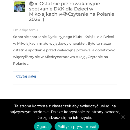
📚☀️ Ostatnie przedwakacyjne
spotkanie DKK dla Dzieci w
Mikołajkach ☀️📚Czytanie na Polanie
2026 :)
1 miesiąc temu
Sobotnie spotkanie Dyskusyjnego Klubu Książki dla Dzieci
w Mikołajkach miało wyjątkowy charakter. Było to nasze
ostatnie spotkanie przed wakacyjną przerwą, a dodatkowo
włączyliśmy się w Międzynarodową Akcję „Czytanie na
Polanie …
Czytaj dalej
Ta strona korzysta z ciasteczek aby świadczyć usługi na
najwyższym poziomie. Dalsze korzystanie ze strony oznacza,
Copyright © Centrum Kultury "Kłobuk"
że zgadzasz się na ich użycie.
PROJEKT I REALIZACJA:
NUMITOR.pl
Zgoda
Polityka prywatności