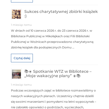
Sukces charytatywnej zbiórki książek
:)
1 miesiąc temu
W dniach od 10 czerwca 2026 r. do 23 czerwca 2026 r. w
Bibliotece Publicznej w Mikołajkach oraz Filii Biblioteki
Publicznej w Woźnicach przeprowadzono charytatywną
zbiórkę książek dla podopiecznych Domu …
Czytaj dalej
📚☀️ Spotkanie WTZ w Bibliotece –
„Moje wakacyjne plany” ☀️📚
1 miesiąc temu
Podczas wczorajszych zajęć w bibliotece rozmawialiśmy o
naszych wakacyjnych planach. Uczestnicy chętnie dzielili
się swoimi marzeniami i pomysłami na letni wypoczynek –
nie zabrakło opowieści o podróżach, wycieczkach,