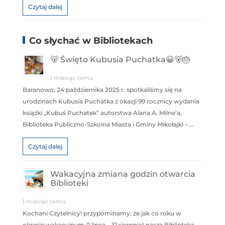
Czytaj dalej
Co słychać w Bibliotekach
🐻 Święto Kubusia Puchatka😀🐻🎂
1 miesiąc temu
Baranowo, 24 października 2025 r. spotkaliśmy się na
urodzinach Kubusia Puchatka z okazji 99 rocznicy wydania
książki „Kubuś Puchatek” autorstwa Alana A. Milne’a,
Biblioteka Publiczno-Szkolna Miasta i Gminy Mikołajki – …
Czytaj dalej
Wakacyjna zmiana godzin otwarcia
Biblioteki
1 miesiąc temu
Kochani Czytelnicy! przypominamy, że jak co roku w
okresie wakacyjnym (1 lipca – 31 sierpnia) nasza Biblioteka