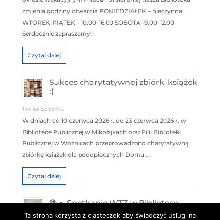
zmienia godziny otwarcia PONIEDZIAŁEK – nieczynna
WTOREK-PIĄTEK – 10.00-16.00 SOBOTA -9.00-12.00
Serdecznie zapraszamy!
Czytaj dalej
Sukces charytatywnej zbiórki książek
:)
1 miesiąc temu
W dniach od 10 czerwca 2026 r. do 23 czerwca 2026 r. w
Bibliotece Publicznej w Mikołajkach oraz Filii Biblioteki
Publicznej w Woźnicach przeprowadzono charytatywną
zbiórkę książek dla podopiecznych Domu …
Czytaj dalej
📚☀️ Spotkanie WTZ w Bibliotece –
„Moje wakacyjne plany” ☀️📚
Ta strona korzysta z ciasteczek aby świadczyć usługi na