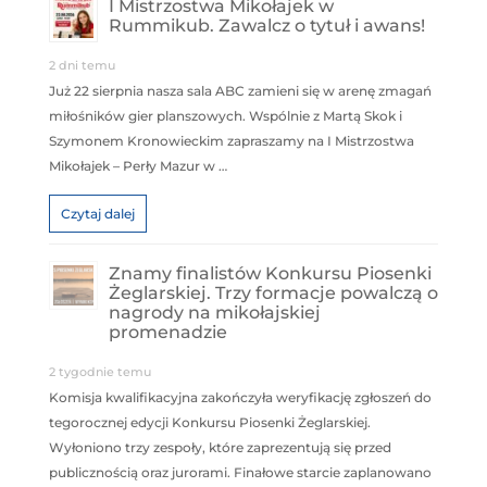
I Mistrzostwa Mikołajek w
Rummikub. Zawalcz o tytuł i awans!
2 dni temu
Już 22 sierpnia nasza sala ABC zamieni się w arenę zmagań
miłośników gier planszowych. Wspólnie z Martą Skok i
Szymonem Kronowieckim zapraszamy na I Mistrzostwa
Mikołajek – Perły Mazur w …
Czytaj dalej
Znamy finalistów Konkursu Piosenki
Żeglarskiej. Trzy formacje powalczą o
nagrody na mikołajskiej
promenadzie
2 tygodnie temu
Komisja kwalifikacyjna zakończyła weryfikację zgłoszeń do
tegorocznej edycji Konkursu Piosenki Żeglarskiej.
Wyłoniono trzy zespoły, które zaprezentują się przed
publicznością oraz jurorami. Finałowe starcie zaplanowano