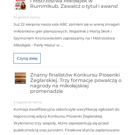
I Mistrzostwa Mikołajek w
Rummikub. Zawalcz o tytuł i awans!
14 godzin temu
Już 22 sierpnia nasza sala ABC zamieni się w arenę zmagań
miłośników gier planszowych. Wspólnie z Martą Skok i
Szymonem Kronowieckim zapraszamy na I Mistrzostwa
Mikołajek – Perły Mazur w …
Czytaj dalej
Znamy finalistów Konkursu Piosenki
Żeglarskiej. Trzy formacje powalczą o
nagrody na mikołajskiej
promenadzie
2 tygodnie temu
Komisja kwalifikacyjna zakończyła weryfikację zgłoszeń do
tegorocznej edycji Konkursu Piosenki Żeglarskiej.
Wyłoniono trzy zespoły, które zaprezentują się przed
publicznością oraz jurorami. Finałowe starcie zaplanowano