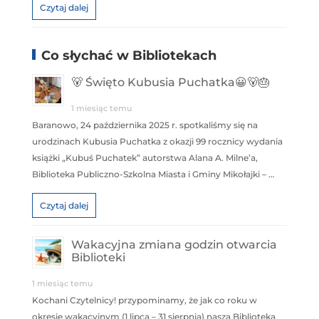
Czytaj dalej
Co słychać w Bibliotekach
🐻 Święto Kubusia Puchatka😀🐻🎂
1 miesiąc temu
Baranowo, 24 października 2025 r. spotkaliśmy się na
urodzinach Kubusia Puchatka z okazji 99 rocznicy wydania
książki „Kubuś Puchatek” autorstwa Alana A. Milne’a,
Biblioteka Publiczno-Szkolna Miasta i Gminy Mikołajki – …
Czytaj dalej
Wakacyjna zmiana godzin otwarcia
Biblioteki
1 miesiąc temu
Kochani Czytelnicy! przypominamy, że jak co roku w
okresie wakacyjnym (1 lipca – 31 sierpnia) nasza Biblioteka