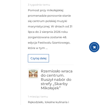
3 tygodnie temu
Pomost przy mikołajskiej
promenadzie ponownie stanie
się centrum polskiej muzyki
marynistycznej. W dniach od 31
lipca do 2 sierpnia 2026 roku
zorganizowana zostanie 48.
edycja Festiwalu Szantowego,
która w tym …
Czytaj dalej
Rzemiosło wraca
do centrum.
Ruszył nabór do
strefy „Skarby
Mikołajek”
1 miesiąc temu
Rękodzieło, lokalne kulinaria i