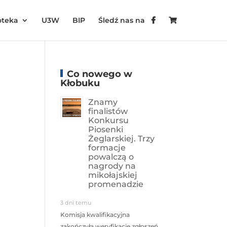
oteka
U3W
BIP
Śledź nas na
Co nowego w
Kłobuku
Znamy
finalistów
Konkursu
Piosenki
Żeglarskiej. Trzy
formacje
powalczą o
nagrody na
mikołajskiej
promenadzie
3 dni temu
Komisja kwalifikacyjna
zakończyła weryfikację zgłoszeń