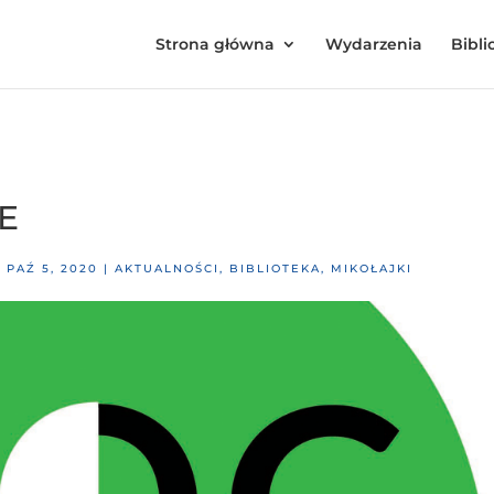
Strona główna
Wydarzenia
Bibli
E
|
PAŹ 5, 2020
|
AKTUALNOŚCI
,
BIBLIOTEKA
,
MIKOŁAJKI