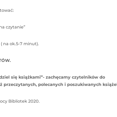
otować:
na czytanie”
( na ok.5-7 minut).
TÓW.
dziel się książkami”- zachęcamy czytelników do
uż przeczytanych, polecanych i poszukiwanych książe
cy Bibliotek 2020.