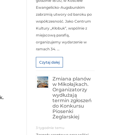
godzinie 18:00, w Kościele
Ewangelicko-Augsburskim
zabrzmią utwory od baroku po
współczesność. Jako Centrum
Kultury „Kłobuk”, wspólnie z
miejscową parafią,
organizujemy wydarzenie w
ramach 34. …
Czytaj dalej
Zmiana planów
w Mikołajkach.
Organizatorzy
wydłużają
k.
termin zgłoszeń
do Konkursu
Piosenki
Żeglarskiej
3 tygodnie temu
Zespoły szantowe oraz soliści