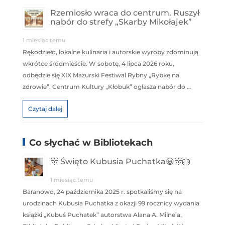
Rzemiosło wraca do centrum. Ruszył
nabór do strefy „Skarby Mikołajek”
1 miesiąc temu
Rękodzieło, lokalne kulinaria i autorskie wyroby zdominują
wkrótce śródmieście. W sobotę, 4 lipca 2026 roku,
odbędzie się XIX Mazurski Festiwal Rybny „Rybkę na
zdrowie”. Centrum Kultury „Kłobuk” ogłasza nabór do …
Czytaj dalej
Co słychać w Bibliotekach
🐻 Święto Kubusia Puchatka😀🐻🎂
1 miesiąc temu
Baranowo, 24 października 2025 r. spotkaliśmy się na
urodzinach Kubusia Puchatka z okazji 99 rocznicy wydania
książki „Kubuś Puchatek” autorstwa Alana A. Milne’a,