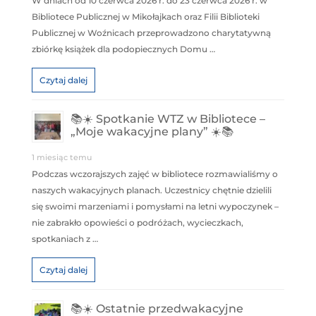
W dniach od 10 czerwca 2026 r. do 23 czerwca 2026 r. w
Bibliotece Publicznej w Mikołajkach oraz Filii Biblioteki
Publicznej w Woźnicach przeprowadzono charytatywną
zbiórkę książek dla podopiecznych Domu …
Czytaj dalej
📚☀️ Spotkanie WTZ w Bibliotece –
„Moje wakacyjne plany” ☀️📚
1 miesiąc temu
Podczas wczorajszych zajęć w bibliotece rozmawialiśmy o
naszych wakacyjnych planach. Uczestnicy chętnie dzielili
się swoimi marzeniami i pomysłami na letni wypoczynek –
nie zabrakło opowieści o podróżach, wycieczkach,
spotkaniach z …
Czytaj dalej
📚☀️ Ostatnie przedwakacyjne