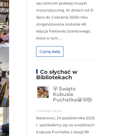
się centrum polskiej muzyki
marynistycznej. W dniach od 31
lipca do 2 sierpnia 2026 roku
zorganizowana zostanie 48.
edycja Festiwalu Szantowego,
która w tym …
Czytaj dalej
Co słychać w
Bibliotekach
🐻 Święto
Kubusia
Puchatka😀🐻🎂
1 miesiąc temu
Baranowo, 24 października 2025
r. spotkaliśmy się na urodzinach
Kubusia Puchatka z okazji 99