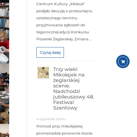
Centrum Kultury „Kłobuk”
podjęło decyzję o przesunięciu
ostatecznego terminu
przyjmowania zgłoszeń do
tegorocznej edycji Konkursu
Piosenki Żeglarskiej. Zmiana …
Czytaj dalej
Trzy wieki
Mikołajek na
żeglarskiej
scenie.
Nadchodzi
jubileuszowy 48.
Festiwal
Szantowy
4 tygodnie temu
Pomost przy mikołajskiej
promenadzie ponownie stanie