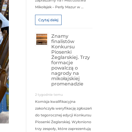
zapraszamy na I Mistrzostwa
Mikołajek – Perły Mazur w …
Czytaj dalej
Znamy
finalistów
Konkursu
Piosenki
Żeglarskiej. Trzy
formacje
powalczą o
nagrody na
mikołajskiej
promenadzie
2 tygodnie temu
Komisja kwalifikacyjna
zakończyła weryfikację zgłoszeń
do tegorocznej edycji Konkursu
Piosenki Żeglarskiej. Wyłoniono
trzy zespoły, które zaprezentują