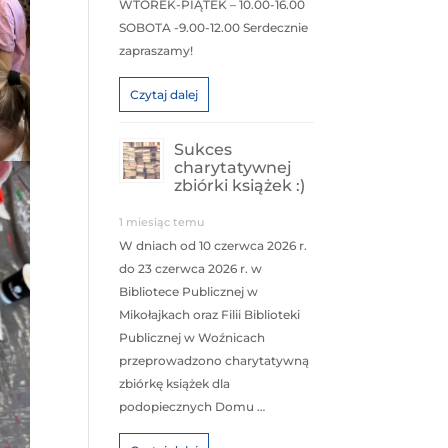
WTOREK-PIĄTEK – 10.00-16.00
SOBOTA -9.00-12.00 Serdecznie
zapraszamy!
Czytaj dalej
Sukces
charytatywnej
zbiórki książek :)
1 miesiąc temu
W dniach od 10 czerwca 2026 r.
do 23 czerwca 2026 r. w
Bibliotece Publicznej w
Mikołajkach oraz Filii Biblioteki
Publicznej w Woźnicach
przeprowadzono charytatywną
zbiórkę książek dla
podopiecznych Domu …