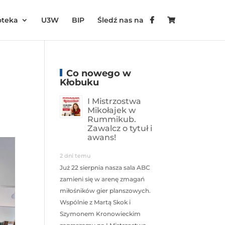
oteka
U3W
BIP
Śledź nas na
Co nowego w
Kłobuku
I Mistrzostwa
Mikołajek w
Rummikub.
Zawalcz o tytuł i
awans!
2 dni temu
Już 22 sierpnia nasza sala ABC
zamieni się w arenę zmagań
miłośników gier planszowych.
Wspólnie z Martą Skok i
Szymonem Kronowieckim