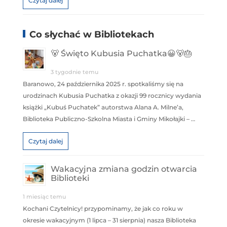
Czytaj dalej
Co słychać w Bibliotekach
🐻 Święto Kubusia Puchatka😀🐻🎂
3 tygodnie temu
Baranowo, 24 października 2025 r. spotkaliśmy się na
urodzinach Kubusia Puchatka z okazji 99 rocznicy wydania
książki „Kubuś Puchatek” autorstwa Alana A. Milne’a,
Biblioteka Publiczno-Szkolna Miasta i Gminy Mikołajki – …
Czytaj dalej
Wakacyjna zmiana godzin otwarcia
Biblioteki
1 miesiąc temu
Kochani Czytelnicy! przypominamy, że jak co roku w
okresie wakacyjnym (1 lipca – 31 sierpnia) nasza Biblioteka