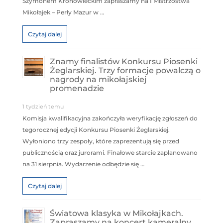
Szymonem Kronowieckim zapraszamy na I Mistrzostwa
Mikołajek – Perły Mazur w …
Czytaj dalej
Znamy finalistów Konkursu Piosenki
Żeglarskiej. Trzy formacje powalczą o
nagrody na mikołajskiej
promenadzie
1 tydzień temu
Komisja kwalifikacyjna zakończyła weryfikację zgłoszeń do
tegorocznej edycji Konkursu Piosenki Żeglarskiej.
Wyłoniono trzy zespoły, które zaprezentują się przed
publicznością oraz jurorami. Finałowe starcie zaplanowano
na 31 sierpnia. Wydarzenie odbędzie się …
Czytaj dalej
Światowa klasyka w Mikołajkach.
Zapraszamy na koncert kameralny