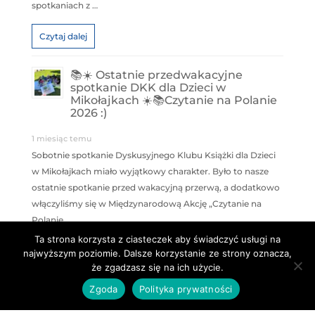
spotkaniach z …
Czytaj dalej
📚☀️ Ostatnie przedwakacyjne
spotkanie DKK dla Dzieci w
Mikołajkach ☀️📚Czytanie na Polanie
2026 :)
1 miesiąc temu
Sobotnie spotkanie Dyskusyjnego Klubu Książki dla Dzieci
w Mikołajkach miało wyjątkowy charakter. Było to nasze
ostatnie spotkanie przed wakacyjną przerwą, a dodatkowo
włączyliśmy się w Międzynarodową Akcję „Czytanie na
Polanie …
Ta strona korzysta z ciasteczek aby świadczyć usługi na
Czytaj dalej
najwyższym poziomie. Dalsze korzystanie ze strony oznacza,
że zgadzasz się na ich użycie.
Zgoda
Polityka prywatności