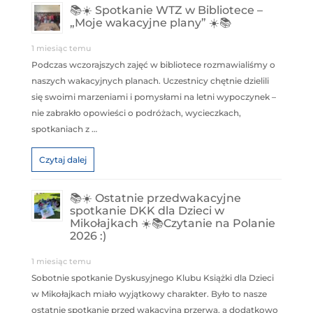
📚☀️ Spotkanie WTZ w Bibliotece –
„Moje wakacyjne plany” ☀️📚
1 miesiąc temu
Podczas wczorajszych zajęć w bibliotece rozmawialiśmy o
naszych wakacyjnych planach. Uczestnicy chętnie dzielili
się swoimi marzeniami i pomysłami na letni wypoczynek –
nie zabrakło opowieści o podróżach, wycieczkach,
spotkaniach z …
Czytaj dalej
📚☀️ Ostatnie przedwakacyjne
spotkanie DKK dla Dzieci w
Mikołajkach ☀️📚Czytanie na Polanie
2026 :)
1 miesiąc temu
Sobotnie spotkanie Dyskusyjnego Klubu Książki dla Dzieci
w Mikołajkach miało wyjątkowy charakter. Było to nasze
ostatnie spotkanie przed wakacyjną przerwą, a dodatkowo