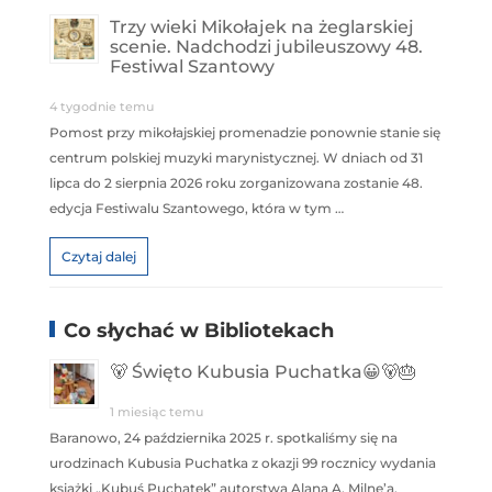
Trzy wieki Mikołajek na żeglarskiej
scenie. Nadchodzi jubileuszowy 48.
Festiwal Szantowy
4 tygodnie temu
Pomost przy mikołajskiej promenadzie ponownie stanie się
centrum polskiej muzyki marynistycznej. W dniach od 31
lipca do 2 sierpnia 2026 roku zorganizowana zostanie 48.
edycja Festiwalu Szantowego, która w tym …
Czytaj dalej
Co słychać w Bibliotekach
🐻 Święto Kubusia Puchatka😀🐻🎂
1 miesiąc temu
Baranowo, 24 października 2025 r. spotkaliśmy się na
urodzinach Kubusia Puchatka z okazji 99 rocznicy wydania
książki „Kubuś Puchatek” autorstwa Alana A. Milne’a,