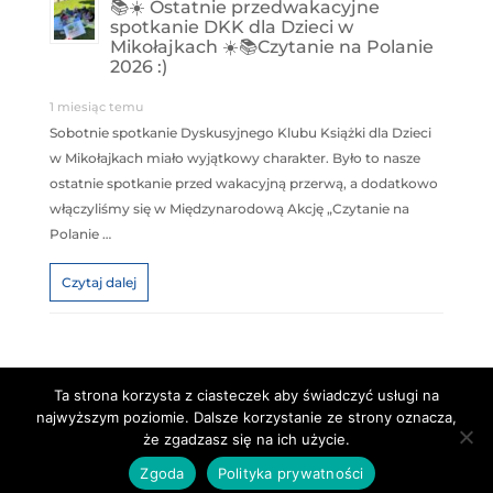
📚☀️ Ostatnie przedwakacyjne
spotkanie DKK dla Dzieci w
Mikołajkach ☀️📚Czytanie na Polanie
2026 :)
1 miesiąc temu
Sobotnie spotkanie Dyskusyjnego Klubu Książki dla Dzieci
w Mikołajkach miało wyjątkowy charakter. Było to nasze
ostatnie spotkanie przed wakacyjną przerwą, a dodatkowo
włączyliśmy się w Międzynarodową Akcję „Czytanie na
Polanie …
Czytaj dalej
Ta strona korzysta z ciasteczek aby świadczyć usługi na
najwyższym poziomie. Dalsze korzystanie ze strony oznacza,
Copyright © Centrum Kultury "Kłobuk"
że zgadzasz się na ich użycie.
PROJEKT I REALIZACJA:
NUMITOR.pl
Zgoda
Polityka prywatności