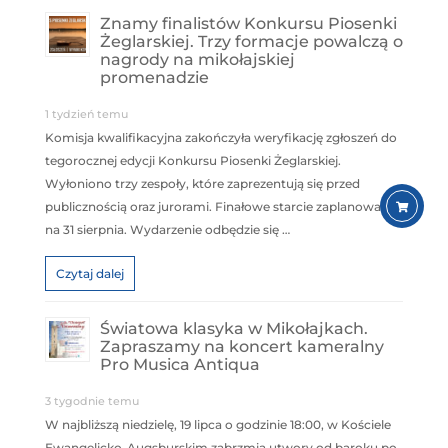
Znamy finalistów Konkursu Piosenki
Żeglarskiej. Trzy formacje powalczą o
nagrody na mikołajskiej
promenadzie
1 tydzień temu
Komisja kwalifikacyjna zakończyła weryfikację zgłoszeń do
tegorocznej edycji Konkursu Piosenki Żeglarskiej.
Wyłoniono trzy zespoły, które zaprezentują się przed
publicznością oraz jurorami. Finałowe starcie zaplanowano
na 31 sierpnia. Wydarzenie odbędzie się …
Czytaj dalej
Światowa klasyka w Mikołajkach.
Zapraszamy na koncert kameralny
Pro Musica Antiqua
3 tygodnie temu
W najbliższą niedzielę, 19 lipca o godzinie 18:00, w Kościele
Ewangelicko-Augsburskim zabrzmią utwory od baroku po