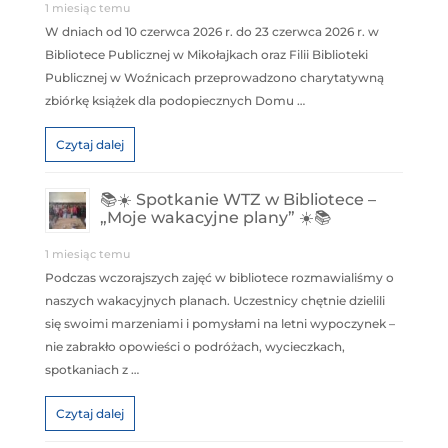
1 miesiąc temu
W dniach od 10 czerwca 2026 r. do 23 czerwca 2026 r. w
Bibliotece Publicznej w Mikołajkach oraz Filii Biblioteki
Publicznej w Woźnicach przeprowadzono charytatywną
zbiórkę książek dla podopiecznych Domu …
Czytaj dalej
📚☀️ Spotkanie WTZ w Bibliotece –
„Moje wakacyjne plany” ☀️📚
1 miesiąc temu
Podczas wczorajszych zajęć w bibliotece rozmawialiśmy o
naszych wakacyjnych planach. Uczestnicy chętnie dzielili
się swoimi marzeniami i pomysłami na letni wypoczynek –
nie zabrakło opowieści o podróżach, wycieczkach,
spotkaniach z …
Czytaj dalej