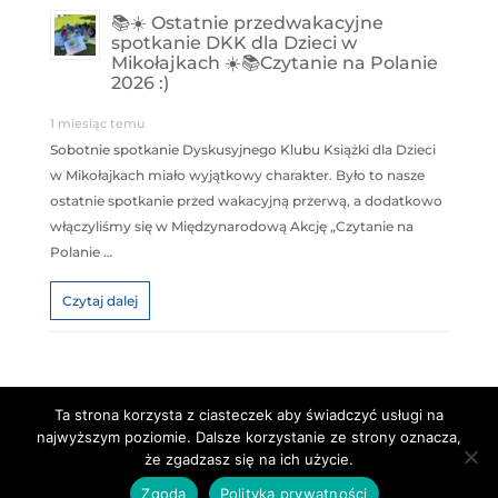
📚☀️ Ostatnie przedwakacyjne
spotkanie DKK dla Dzieci w
Mikołajkach ☀️📚Czytanie na Polanie
2026 :)
1 miesiąc temu
Sobotnie spotkanie Dyskusyjnego Klubu Książki dla Dzieci
w Mikołajkach miało wyjątkowy charakter. Było to nasze
ostatnie spotkanie przed wakacyjną przerwą, a dodatkowo
włączyliśmy się w Międzynarodową Akcję „Czytanie na
Polanie …
Czytaj dalej
Ta strona korzysta z ciasteczek aby świadczyć usługi na
najwyższym poziomie. Dalsze korzystanie ze strony oznacza,
Copyright © Centrum Kultury "Kłobuk"
że zgadzasz się na ich użycie.
PROJEKT I REALIZACJA:
NUMITOR.pl
Zgoda
Polityka prywatności