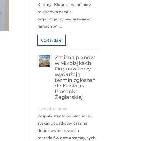
Kultury „Kłobuk”, wspólnie z
miejscową parafią,
organizujemy wydarzenie w
ramach 34. …
Czytaj dalej
Zmiana planów
w Mikołajkach.
Organizatorzy
wydłużają
termin zgłoszeń
do Konkursu
Piosenki
Żeglarskiej
4 tygodnie temu
Zespoły szantowe oraz soliści
zyskali dodatkowy czas na
dopracowanie swoich
materiałów demonstracyjnych.