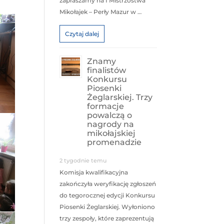
zapraszamy na I Mistrzostwa
Mikołajek – Perły Mazur w …
Czytaj dalej
Znamy
finalistów
Konkursu
Piosenki
Żeglarskiej. Trzy
formacje
powalczą o
nagrody na
mikołajskiej
promenadzie
2 tygodnie temu
Komisja kwalifikacyjna
zakończyła weryfikację zgłoszeń
do tegorocznej edycji Konkursu
Piosenki Żeglarskiej. Wyłoniono
trzy zespoły, które zaprezentują