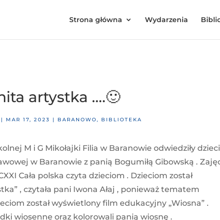
Strona główna
Wydarzenia
Bibli
ta artystka ….🙂
|
MAR 17, 2023
|
BARANOWO
,
BIBLIOTEKA
lnej M i G Mikołajki Filia w Baranowie odwiedziły dzieci
awowej w Baranowie z panią Bogumiłą Gibowską . Zaję
XXI Cała polska czyta dzieciom . Dzieciom został
ystka” , czytała pani Iwona Ałaj , ponieważ tematem
eciom został wyświetlony film edukacyjny „Wiosna” .
ki wiosenne oraz kolorowali panią wiosnę .