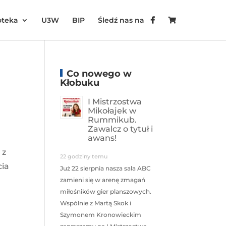
oteka
U3W
BIP
Śledź nas na
Co nowego w
Kłobuku
I Mistrzostwa
Mikołajek w
Rummikub.
Zawalcz o tytuł i
awans!
 z
22 godziny temu
cia
Już 22 sierpnia nasza sala ABC
zamieni się w arenę zmagań
miłośników gier planszowych.
Wspólnie z Martą Skok i
Szymonem Kronowieckim