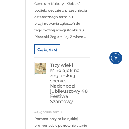
Centrum Kultury „Kłobuk”
podjęło decyzję o przesunięciu
ostatecznego terminu
przyjmowania zgłoszeń do
tegorocznej edycji Konkursu
Piosenki Żeglarskiej. Zmiana …
Czytaj dalej
Trzy wieki
Mikołajek na
żeglarskiej
scenie.
Nadchodzi
jubileuszowy 48.
Festiwal
Szantowy
4 tygodnie temu
Pomost przy mikołajskiej
promenadzie ponownie stanie