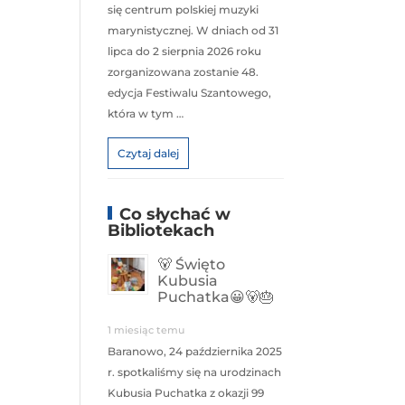
się centrum polskiej muzyki
marynistycznej. W dniach od 31
lipca do 2 sierpnia 2026 roku
zorganizowana zostanie 48.
edycja Festiwalu Szantowego,
która w tym …
Czytaj dalej
Co słychać w
Bibliotekach
🐻 Święto
Kubusia
Puchatka😀🐻🎂
1 miesiąc temu
Baranowo, 24 października 2025
r. spotkaliśmy się na urodzinach
Kubusia Puchatka z okazji 99